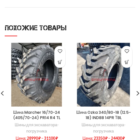
ПОХОЖИЕ ТОВАРЫ
Шина Marcher 16/70-24
Шина Ozka 340/80-18 (12.5-
(405/70-24) PR14 R4 TL
18) IND88 14PR ТBL
Шины для экскаватора-
Шины для экскаватора-
погрузчика
погрузчика
Цена:
28990
₽
–
31100
₽
Цена:
23350
₽
–
24400
₽