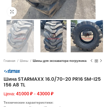
Нажмите, чтобы увеличить
Главная
Шины
Шины для экскаватора-погрузчика
Шина STARMAXX 16.0/70-20 PR16 SM-I25
156 A8 TL
Цена:
41000
₽
–
43000
₽
Технические характеристики: