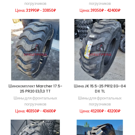
погрузчиков
погрузчиков
Цена:
31990
₽
–
33850
₽
Цена:
39350
₽
–
42400
₽
Шинокомплект Marcher 17.5-
Шина JK 15.5-25 PR12 EG-04
25 PR20 E3/L3 TT
DX TL
Шины для фронтальных
Шины для фронтальных
погрузчиков
погрузчиков
Цена:
40350
₽
–
43600
₽
Цена:
41200
₽
–
43200
₽