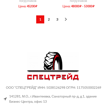
погрузчиков
погрузчиков
Цена:
45200
₽
Цена:
48000
₽
–
53000
₽
1
2
3
ООО "СПЕЦТРЕЙД" ИНН: 5038126298 ОГРН: 1175050002269
141281, М.О., г.Ивантеевка, Санаторный пр-д, д.1, здание
Бизнес-Центра, офис 13