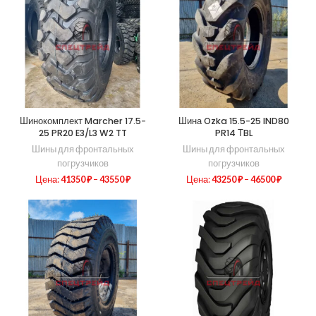
Шинокомплект Marcher 17.5-
Шина Ozka 15.5-25 IND80
25 PR20 E3/L3 W2 TT
PR14 ТBL
Шины для фронтальных
Шины для фронтальных
погрузчиков
погрузчиков
Цена:
41350
₽
–
43550
₽
Цена:
43250
₽
–
46500
₽