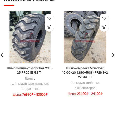
Шинокомплект Marcher 23.5-
Шинокомплект Marcher
25 PR20 E3/L3 TТ
10.00-20 (280-508) PR16 E-2
W-3A TT
Шины
,
Шины для колёсных
Шины для фронтальных
экскаваторов
погрузчиков
Цена:
23100
₽
–
24100
₽
Цена:
76990
₽
–
83000
₽