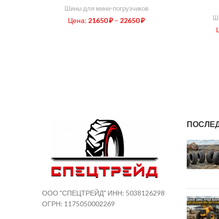
Шины для мини-погрузчиков
Ш
Цена:
21650
₽
–
22650
₽
ПОСЛЕ
ООО "СПЕЦТРЕЙД" ИНН: 5038126298
ОГРН: 1175050002269