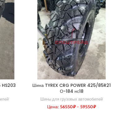
5 HS203
Шина TYREX CRG POWER 425/85R21
Шин
О-184 нс18
R
билей
Шины для грузовых автомобилей
Ши
Цена:
56550
₽
–
59550
₽