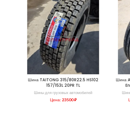
Шина TAITONG 315/80R22.5 HS102
Шина A
157/153L 20PR TL
En
Шины для грузовых автомобилей
Шины
Цена:
23500
₽