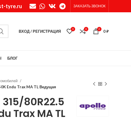
t-tyre.ru
ЗАКАЗАТЬ ЗВОНОК
0
0
0
ВХОД / РЕГИСТРАЦИЯ
0
₽
Ы
БЛОГ
томобилей
50K Endu Trax MA TL Ведущая
 315/80R22.5
du Trax MA TL