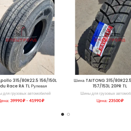
pollo 315/80R22.5 156/150L
Шина TAITONG 315/80R22.
du Race RA TL Рулевая
157/153L 20PR TL
 для грузовых автомобилей
Шины для грузовых автомо
Цена:
39990
₽
–
41990
₽
Цена:
23500
₽