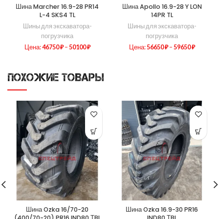
Шина Marcher 16.9-28 PR14
Шина Apollo 16.9-28 Y LON
L-4 SKS4 TL
14PR TL
Шины для экскаватора-
Шины для экскаватора-
погрузчика
погрузчика
Цена:
46750
₽
–
50100
₽
Цена:
56650
₽
–
59650
₽
ПОХОЖИЕ ТОВАРЫ
Шина Ozka 16/70-20
Шина Ozka 16.9-30 PR16
(400/70-20) PR16 IND80 ТBL
IND80 ТBL