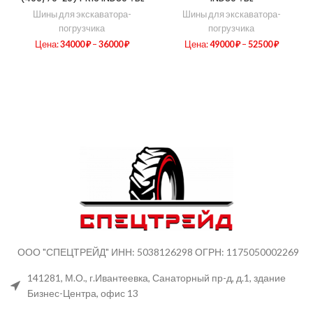
Шины для экскаватора-
Шины для экскаватора-
погрузчика
погрузчика
Цена:
34000
₽
–
36000
₽
Цена:
49000
₽
–
52500
₽
ООО "СПЕЦТРЕЙД" ИНН: 5038126298 ОГРН: 1175050002269
141281, М.О., г.Ивантеевка, Санаторный пр-д, д.1, здание
Бизнес-Центра, офис 13