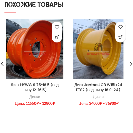
ПОХОЖИЕ ТОВАРЫ
Диск HYWG 9.75*16.5 (под
Диск Jantsa JCB W15Lx24
шину 12-16.5)
ET82 (под шину 16.9-24)
Диски
Диски
Цена:
11550
₽
–
12800
₽
Цена:
34000
₽
–
36900
₽